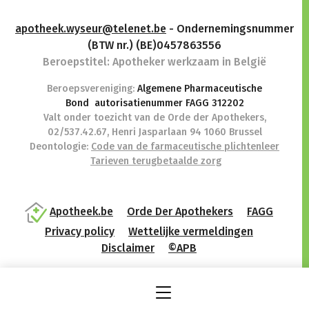
apotheek.wyseur@telenet.be
- Ondernemingsnummer
(BTW nr.) (BE)0457863556
Beroepstitel:
Apotheker werkzaam in België
Beroepsvereniging:
Algemene Pharmaceutische
Bond
autorisatienummer FAGG 312202
Valt onder toezicht van de Orde der Apothekers,
02/537.42.67, Henri Jasparlaan 94 1060 Brussel
Deontologie:
Code van de farmaceutische plichtenleer
Tarieven terugbetaalde zorg
Apotheek.be
Orde Der Apothekers
FAGG
Privacy policy
Wettelijke vermeldingen
Disclaimer
©APB
design by