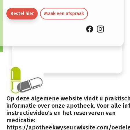
12:00
19:00
Bestel hier
Maak een afspraak
Zaterdag
08:30 -
Gesloten
14:00
Zondag
Gesloten
Op deze algemene website vindt u praktisc
informatie over onze apotheek. Voor alle inf
instructievideo's en het reserveren van
medicatie:
https://apotheekwyseur.wixsite.com/oedel